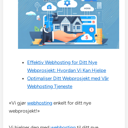
Effektiv Webhosting for Ditt Nye
Webprosjekt: Hvordan Vi Kan Hjelpe
Optimaliser Ditt Webprosjekt med Vår
Webhosting Tjeneste
«Vi gjør
webhosting
enkelt for ditt nye
webprosjekt!»
Vi hjelper deg med
webhosting
til ditt nye