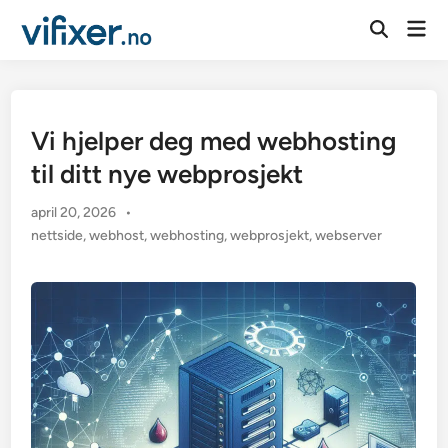
Skip
Mai
to
Open
Men
Search
content
Vi hjelper deg med webhosting
til ditt nye webprosjekt
april 20, 2026
•
nettside
,
webhost
,
webhosting
,
webprosjekt
,
webserver