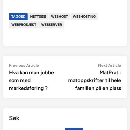
TAGGED
NETTSIDE
WEBHOST
WEBHOSTING
WEBPROSJEKT
WEBSERVER
Innleggsnavigasjon
Previous
Nex
Previous Article
Next Article
article:
artic
Hva kan man jobbe
MatPrat :
som med
matoppskrifter til hele
markedsføring ?
familien på en plass
Søk