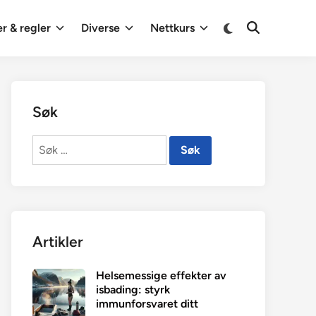
Switch
r & regler
Diverse
Nettkurs
Open
to
Search
dark
mode
Søk
Søk
etter:
Artikler
Helsemessige effekter av
isbading: styrk
immunforsvaret ditt