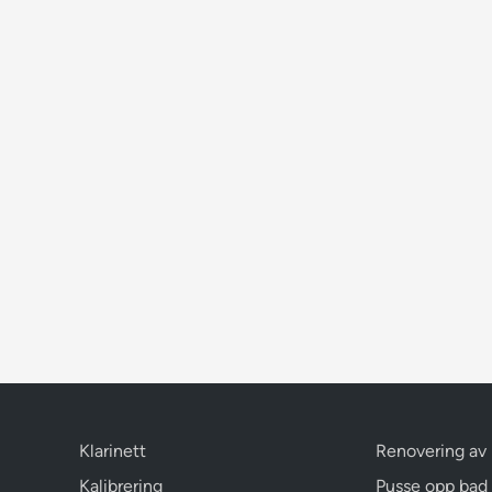
Klarinett
Renovering av
Kalibrering
Pusse opp bad