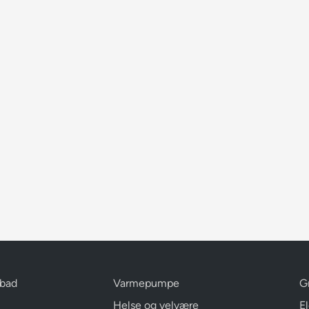
 bad
Varmepumpe
G
Helse og velvære
E