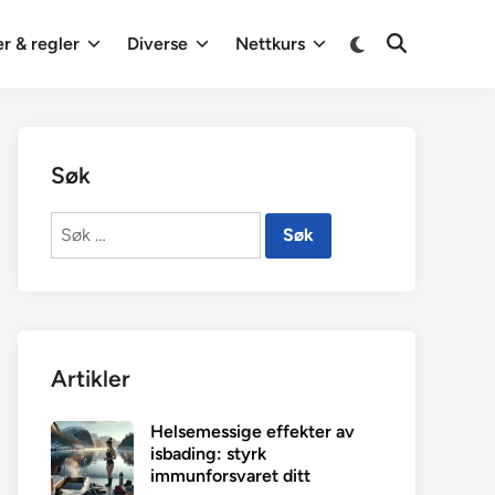
Switch
r & regler
Diverse
Nettkurs
Open
to
Search
dark
mode
Søk
Søk
etter:
Artikler
Helsemessige effekter av
isbading: styrk
immunforsvaret ditt