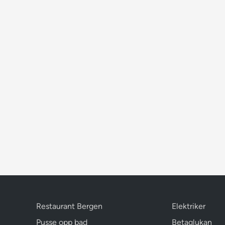
Restaurant Bergen
Elektriker
Pusse opp bad
Betaglukan