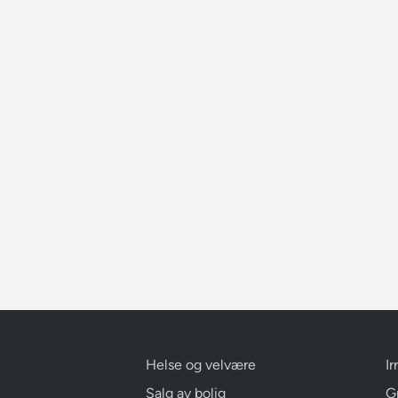
Helse og velvære
Ir
Salg av bolig
G