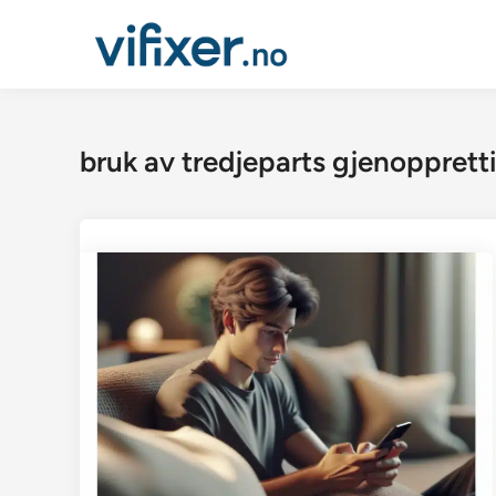
Skip
to
content
bruk av tredjeparts gjenopprett