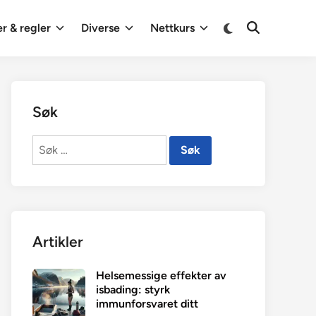
Switch
r & regler
Diverse
Nettkurs
Open
to
Search
dark
mode
Søk
Søk
etter:
Artikler
Helsemessige effekter av
isbading: styrk
immunforsvaret ditt