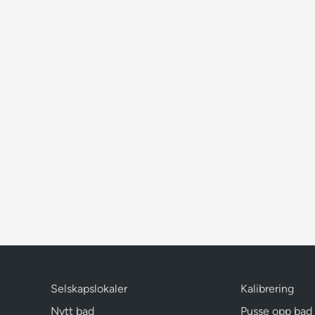
Selskapslokaler
Kalibrering
Nytt bad
Pusse opp bad