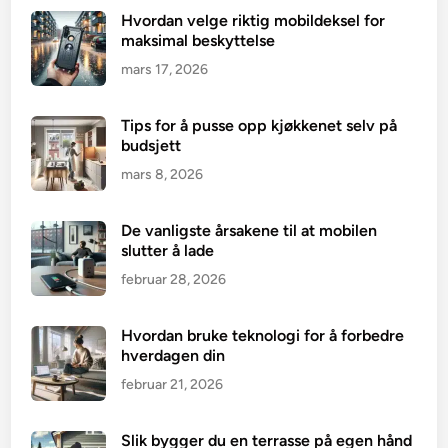
e
Hvordan velge riktig mobildeksel for
s
maksimal beskyttelse
s
mars 17, 2026
i
g
b
Tips for å pusse opp kjøkkenet selv på
budsjett
e
h
mars 8, 2026
a
n
De vanligste årsakene til at mobilen
d
slutter å lade
l
februar 28, 2026
e
t
Hvordan bruke teknologi for å forbedre
hverdagen din
februar 21, 2026
Slik bygger du en terrasse på egen hånd