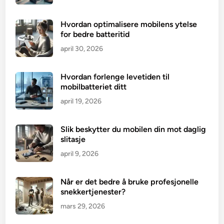
å
r
Hvordan optimalisere mobilens ytelse
d
for bedre batteritid
u
april 30, 2026
f
ø
Hvordan forlenge levetiden til
l
mobilbatteriet ditt
e
april 19, 2026
r
d
Slik beskytter du mobilen din mot daglig
e
slitasje
g
u
april 9, 2026
r
e
Når er det bedre å bruke profesjonelle
t
snekkertjenester?
t
mars 29, 2026
m