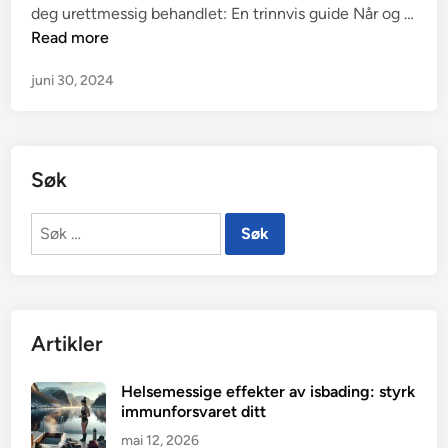
deg urettmessig behandlet: En trinnvis guide Når og …
E
Read more
n
juni 30, 2024
g
a
s
j
Søk
e
r
Søk
e
etter:
n
a
d
v
Artikler
o
k
Helsemessige effekter av isbading: styrk
a
immunforsvaret ditt
t
mai 12, 2026
n